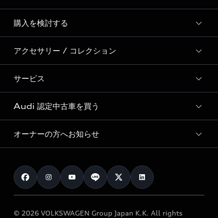
Story of Progress
購入を検討する
ディーラー検索
Audi Sport
新車在庫検索
アクセサリー / コレクション
モデル一覧
Formula 1®
試乗車・展示車検索
特別仕様モデル / 限定モデル
デジタルサービス
サービス
純正アクセサリー
見積もり依頼
e-tronラインアップ
Audi exclusive
オンラインショップ
試乗予約
Audi 認定中古車を買う
サービス入庫予約
価格シミュレーション
Audi driving experience
Audi collection
サービスプログラム
車両比較
オーナーの方へお知らせ
Audi認定中古車
アウディナビアプリ
メンテナンス
ご購入サポート
Audi認定中古車検索
お知らせ
車検 / 定期点検
カタログ一覧
クオリティ
オーナー様向けキャンペーン
e-tronアフターサポート
保証
リコール関連情報
Audi Top Service紹介
© 2026 VOLKSWAGEN Group Japan K.K. All rights
メンテナンス