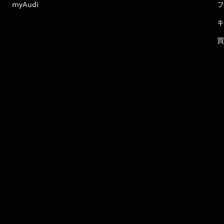
myAudi
フ
キ
買