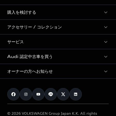
Story of Progress
購入を検討する
ディーラー検索
Audi Sport
新車在庫検索
アクセサリー / コレクション
モデル一覧
Formula 1®
試乗車・展示車検索
特別仕様モデル / 限定モデル
デジタルサービス
サービス
純正アクセサリー
見積り依頼
e-tronラインアップ
Audi exclusive
オンラインショップ
試乗予約
Audi 認定中古車を買う
サービス入庫予約
価格シミュレーション
Audi driving experience
Audi collection
サービスプログラム
車両比較
オーナーの方へお知らせ
Audi認定中古車
アウディナビアプリ
メンテナンス
ご購入サポート
Audi認定中古車検索
お知らせ
車検 / 定期点検
カタログ一覧
クオリティ
オーナー様向けキャンペーン
e-tronアフターサポート
保証
リコール関連情報
Audi Top Service紹介
© 2026 VOLKSWAGEN Group Japan K.K. All rights
メンテナンス