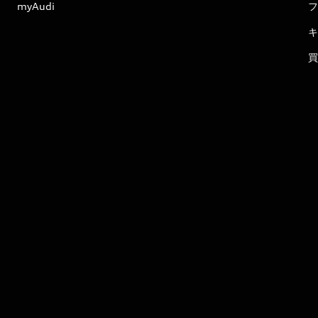
myAudi
フ
キ
買