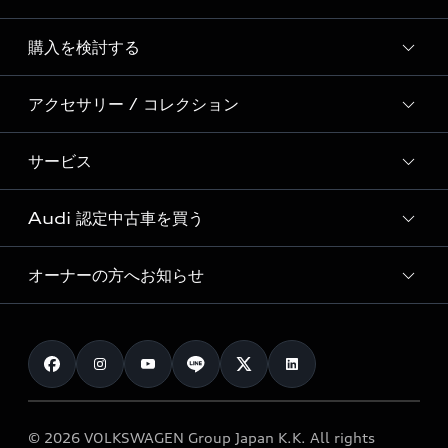
Story of Progress
購入を検討する
ディーラー検索
Audi Sport
新車在庫検索
アクセサリー / コレクション
モデル一覧
Formula 1®
試乗車・展示車検索
特別仕様モデル / 限定モデル
デジタルサービス
サービス
純正アクセサリー
見積り依頼
e-tronラインアップ
Audi exclusive
オンラインショップ
試乗予約
Audi 認定中古車を買う
サービス入庫予約
価格シミュレーション
Audi driving experience
Audi collection
サービスプログラム
車両比較
オーナーの方へお知らせ
Audi認定中古車
アウディナビアプリ
メンテナンス
ご購入サポート
Audi認定中古車検索
お知らせ
車検 / 定期点検
カタログ一覧
クオリティ
オーナー様向けキャンペーン
e-tronアフターサポート
保証
リコール関連情報
Audi Top Service紹介
© 2026 VOLKSWAGEN Group Japan K.K. All rights
メンテナンス