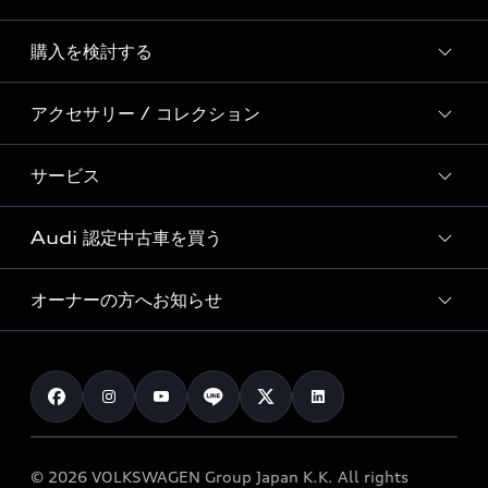
Story of Progress
購入を検討する
ディーラー検索
Audi Sport
新車在庫検索
アクセサリー / コレクション
モデル一覧
Formula 1®
試乗車・展示車検索
特別仕様モデル / 限定モデル
デジタルサービス
サービス
純正アクセサリー
見積り依頼
e-tronラインアップ
Audi exclusive
オンラインショップ
試乗予約
Audi 認定中古車を買う
サービス入庫予約
価格シミュレーション
Audi driving experience
Audi collection
サービスプログラム
車両比較
オーナーの方へお知らせ
Audi認定中古車
アウディナビアプリ
メンテナンス
ご購入サポート
Audi認定中古車検索
お知らせ
車検 / 定期点検
カタログ一覧
クオリティ
オーナー様向けキャンペーン
e-tronアフターサポート
保証
リコール関連情報
Audi Top Service紹介
© 2026 VOLKSWAGEN Group Japan K.K. All rights
メンテナンス