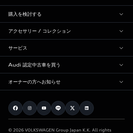
Story of Progress
購入を検討する
ディーラー検索
Audi Sport
新車在庫検索
アクセサリー / コレクション
モデル一覧
Formula 1®
試乗車・展示車検索
特別仕様モデル / 限定モデル
デジタルサービス
サービス
純正アクセサリー
見積り依頼
e-tronラインアップ
Audi exclusive
オンラインショップ
試乗予約
Audi 認定中古車を買う
サービス入庫予約
価格シミュレーション
Audi driving experience
Audi collection
サービスプログラム
車両比較
オーナーの方へお知らせ
Audi認定中古車
アウディナビアプリ
メンテナンス
ご購入サポート
Audi認定中古車検索
お知らせ
車検 / 定期点検
カタログ一覧
クオリティ
オーナー様向けキャンペーン
e-tronアフターサポート
保証
リコール関連情報
Audi Top Service紹介
© 2026 VOLKSWAGEN Group Japan K.K. All rights
メンテナンス