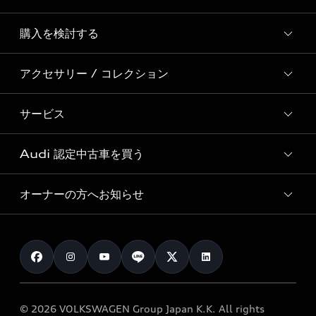
Story of Progress
購入を検討する
ディーラー検索
Audi Sport
新車在庫検索
アクセサリー / コレクション
モデル一覧
Formula 1®
試乗車・展示車検索
特別仕様モデル / 限定モデル
デジタルサービス
サービス
純正アクセサリー
見積り依頼
e-tronラインアップ
Audi exclusive
オンラインショップ
試乗予約
Audi 認定中古車を買う
サービス入庫予約
価格シミュレーション
Audi driving experience
Audi collection
サービスプログラム
車両比較
オーナーの方へお知らせ
Audi認定中古車
アウディナビアプリ
メンテナンス
ご購入サポート
Audi認定中古車検索
お知らせ
車検 / 定期点検
カタログ一覧
クオリティ
オーナー様向けキャンペーン
e-tronアフターサポート
保証
リコール関連情報
Audi Top Service紹介
© 2026 VOLKSWAGEN Group Japan K.K. All rights
メンテナンス