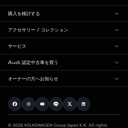
Story of Progress
購入を検討する
ディーラー検索
Audi Sport
新車在庫検索
アクセサリー / コレクション
モデル一覧
Formula 1®
試乗車・展示車検索
特別仕様モデル / 限定モデル
デジタルサービス
サービス
純正アクセサリー
見積もり依頼
e-tronラインアップ
Audi exclusive
オンラインショップ
試乗予約
Audi 認定中古車を買う
サービス入庫予約
価格シミュレーション
Audi driving experience
Audi collection
サービスプログラム
車両比較
オーナーの方へお知らせ
Audi認定中古車
アウディナビアプリ
メンテナンス
ご購入サポート
Audi認定中古車検索
お知らせ
車検 / 定期点検
カタログ一覧
クオリティ
オーナー様向けキャンペーン
e-tronアフターサポート
保証
リコール関連情報
Audi Top Service紹介
© 2026 VOLKSWAGEN Group Japan K.K. All rights
メンテナンス