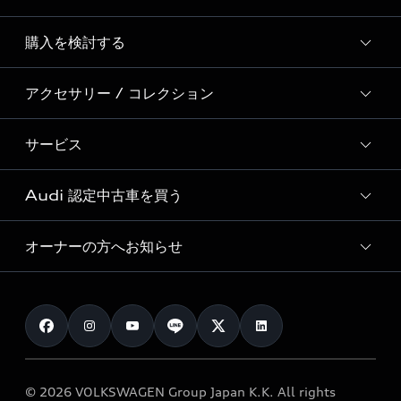
Story of Progress
購入を検討する
ディーラー検索
Audi Sport
新車在庫検索
アクセサリー / コレクション
モデル一覧
Formula 1®
試乗車・展示車検索
特別仕様モデル / 限定モデル
デジタルサービス
サービス
純正アクセサリー
見積り依頼
e-tronラインアップ
Audi exclusive
オンラインショップ
試乗予約
Audi 認定中古車を買う
サービス入庫予約
価格シミュレーション
Audi driving experience
Audi collection
サービスプログラム
車両比較
オーナーの方へお知らせ
Audi認定中古車
アウディナビアプリ
メンテナンス
ご購入サポート
Audi認定中古車検索
お知らせ
車検 / 定期点検
カタログ一覧
クオリティ
オーナー様向けキャンペーン
e-tronアフターサポート
保証
リコール関連情報
Audi Top Service紹介
© 2026 VOLKSWAGEN Group Japan K.K. All rights
メンテナンス