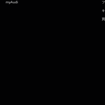
myAudi
フ
キ
買