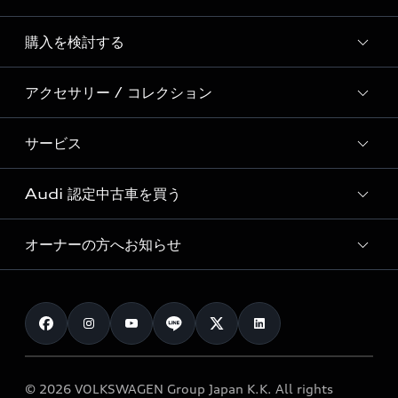
Story of Progress
購入を検討する
ディーラー検索
Audi Sport
新車在庫検索
アクセサリー / コレクション
モデル一覧
Formula 1®
試乗車・展示車検索
特別仕様モデル / 限定モデル
デジタルサービス
サービス
純正アクセサリー
見積り依頼
e-tronラインアップ
Audi exclusive
オンラインショップ
試乗予約
Audi 認定中古車を買う
サービス入庫予約
価格シミュレーション
Audi driving experience
Audi collection
サービスプログラム
車両比較
オーナーの方へお知らせ
Audi認定中古車
アウディナビアプリ
メンテナンス
ご購入サポート
Audi認定中古車検索
お知らせ
車検 / 定期点検
カタログ一覧
クオリティ
オーナー様向けキャンペーン
e-tronアフターサポート
保証
リコール関連情報
Audi Top Service紹介
© 2026 VOLKSWAGEN Group Japan K.K. All rights
メンテナンス