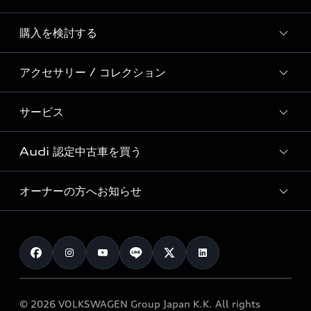
Story of Progress
購入を検討する
ディーラー検索
Audi Sport
新車在庫検索
アクセサリー / コレクション
モデル一覧
Formula 1®
試乗車・展示車検索
特別仕様モデル / 限定モデル
デジタルサービス
サービス
純正アクセサリー
見積り依頼
e-tronラインアップ
Audi exclusive
オンラインショップ
試乗予約
Audi 認定中古車を買う
サービス入庫予約
価格シミュレーション
Audi driving experience
Audi collection
サービスプログラム
車両比較
オーナーの方へお知らせ
Audi認定中古車
アウディナビアプリ
メンテナンス
ご購入サポート
Audi認定中古車検索
お知らせ
車検 / 定期点検
カタログ一覧
クオリティ
オーナー様向けキャンペーン
e-tronアフターサポート
保証
リコール関連情報
Audi Top Service紹介
© 2026 VOLKSWAGEN Group Japan K.K. All rights
メンテナンス