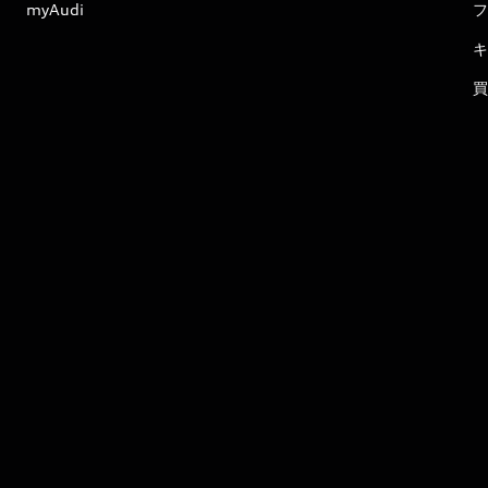
myAudi
フ
キ
買