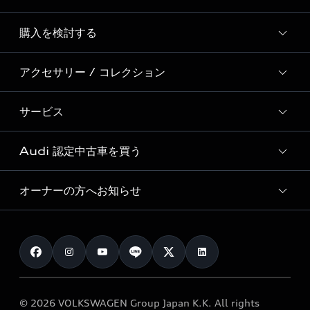
Story of Progress
購入を検討する
ディーラー検索
Audi Sport
新車在庫検索
アクセサリー / コレクション
モデル一覧
Formula 1®
試乗車・展示車検索
特別仕様モデル / 限定モデル
デジタルサービス
サービス
純正アクセサリー
見積り依頼
e-tronラインアップ
Audi exclusive
オンラインショップ
試乗予約
Audi 認定中古車を買う
サービス入庫予約
価格シミュレーション
Audi driving experience
Audi collection
サービスプログラム
車両比較
オーナーの方へお知らせ
Audi認定中古車
アウディナビアプリ
メンテナンス
ご購入サポート
Audi認定中古車検索
お知らせ
車検 / 定期点検
カタログ一覧
クオリティ
オーナー様向けキャンペーン
e-tronアフターサポート
保証
リコール関連情報
Audi Top Service紹介
© 2026 VOLKSWAGEN Group Japan K.K. All rights
メンテナンス