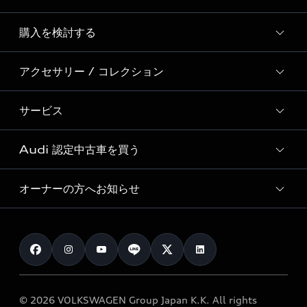
Story of Progress
購入を検討する
ディーラー検索
Audi Sport
新車在庫検索
アクセサリー / コレクション
モデル一覧
Formula 1®
試乗車・展示車検索
特別仕様モデル / 限定モデル
デジタルサービス
サービス
純正アクセサリー
見積り依頼
e-tronラインアップ
Audi exclusive
オンラインショップ
試乗予約
Audi 認定中古車を買う
サービス入庫予約
価格シミュレーション
Audi driving experience
Audi collection
サービスプログラム
車両比較
オーナーの方へお知らせ
Audi認定中古車
アウディナビアプリ
メンテナンス
ご購入サポート
Audi認定中古車検索
お知らせ
車検 / 定期点検
カタログ一覧
クオリティ
オーナー様向けキャンペーン
e-tronアフターサポート
保証
リコール関連情報
Audi Top Service紹介
© 2026 VOLKSWAGEN Group Japan K.K. All rights
メンテナンス