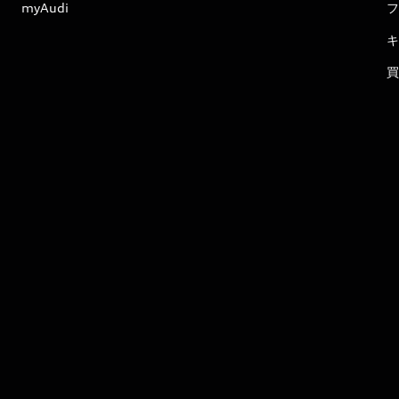
myAudi
フ
キ
買