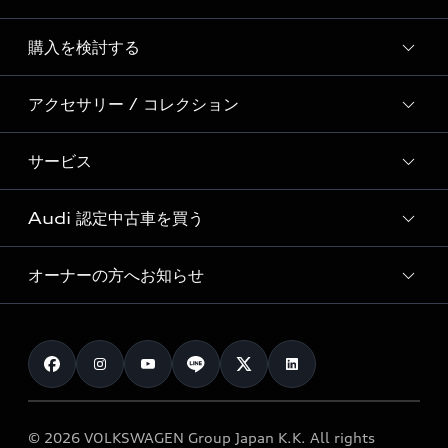
Story of Progress
購入を検討する
ディーラー検索
Audi Sport
新車在庫検索
アクセサリー / コレクション
モデル一覧
Formula 1®
試乗車・展示車検索
特別仕様モデル / 限定モデル
デジタルサービス
サービス
純正アクセサリー
見積り依頼
e-tronラインアップ
Audi exclusive
オンラインショップ
試乗予約
Audi 認定中古車を買う
サービス入庫予約
価格シミュレーション
Audi driving experience
Audi collection
サービスプログラム
車両比較
オーナーの方へお知らせ
Audi認定中古車
アウディナビアプリ
メンテナンス
ご購入サポート
Audi認定中古車検索
お知らせ
車検 / 定期点検
カタログ一覧
クオリティ
オーナー様向けキャンペーン
e-tronアフターサポート
保証
リコール関連情報
Audi Top Service紹介
© 2026 VOLKSWAGEN Group Japan K.K. All rights
メンテナンス