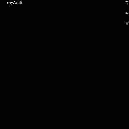
myAudi
フ
キ
買