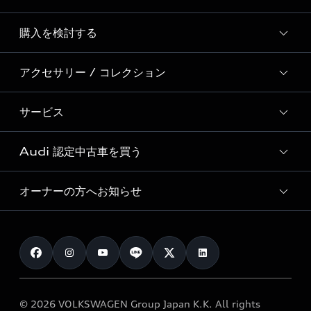
Story of Progress
購入を検討する
ディーラー検索
Audi Sport
新車在庫検索
アクセサリー / コレクション
モデル一覧
Formula 1®
試乗車・展示車検索
特別仕様モデル / 限定モデル
デジタルサービス
サービス
純正アクセサリー
見積り依頼
e-tronラインアップ
Audi exclusive
オンラインショップ
試乗予約
Audi 認定中古車を買う
サービス入庫予約
価格シミュレーション
Audi driving experience
Audi collection
サービスプログラム
車両比較
オーナーの方へお知らせ
Audi認定中古車
アウディナビアプリ
メンテナンス
ご購入サポート
Audi認定中古車検索
お知らせ
車検 / 定期点検
カタログ一覧
クオリティ
オーナー様向けキャンペーン
e-tronアフターサポート
保証
リコール関連情報
Audi Top Service紹介
© 2026 VOLKSWAGEN Group Japan K.K. All rights
メンテナンス