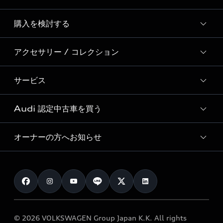
Story of Progress
購入を検討する
ディーラー検索
Audi Sport
新車在庫検索
アクセサリー / コレクション
モデル一覧
Formula 1®
試乗車・展示車検索
特別仕様モデル / 限定モデル
デジタルサービス
サービス
純正アクセサリー
見積り依頼
e-tronラインアップ
Audi exclusive
オンラインショップ
試乗予約
Audi 認定中古車を買う
サービス入庫予約
価格シミュレーション
Audi driving experience
Audi collection
サービスプログラム
車両比較
オーナーの方へお知らせ
Audi認定中古車
アウディナビアプリ
メンテナンス
ご購入サポート
Audi認定中古車検索
お知らせ
車検 / 定期点検
カタログ一覧
クオリティ
オーナー様向けキャンペーン
e-tronアフターサポート
保証
リコール関連情報
Audi Top Service紹介
© 2026 VOLKSWAGEN Group Japan K.K. All rights
メンテナンス