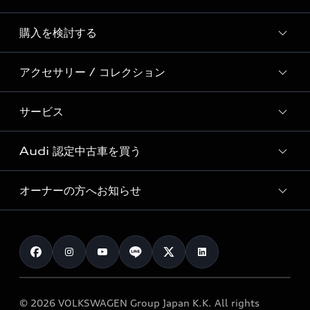
Story of Progress
購入を検討する
ディーラー検索
Audi Sport
新車在庫検索
アクセサリー / コレクション
モデル一覧
Formula 1®
試乗車・展示車検索
特別仕様モデル / 限定モデル
デジタルサービス
サービス
純正アクセサリー
見積り依頼
e-tronラインアップ
Audi exclusive
オンラインショップ
試乗予約
Audi 認定中古車を買う
サービス入庫予約
価格シミュレーション
Audi driving experience
Audi collection
サービスプログラム
車両比較
オーナーの方へお知らせ
Audi認定中古車
アウディナビアプリ
メンテナンス
ご購入サポート
Audi認定中古車検索
お知らせ
車検 / 定期点検
カタログ一覧
クオリティ
オーナー様向けキャンペーン
e-tronアフターサポート
保証
リコール関連情報
Audi Top Service紹介
© 2026 VOLKSWAGEN Group Japan K.K. All rights
メンテナンス