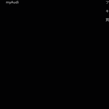
myAudi
フ
キ
買