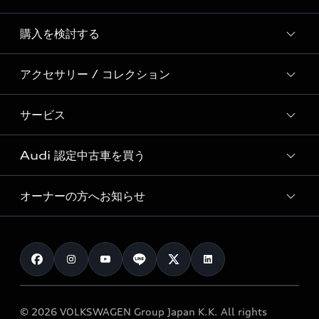
Story of Progress
購入を検討する
ディーラー検索
Audi Sport
新車在庫検索
アクセサリー / コレクション
モデル一覧
Formula 1®
試乗車・展示車検索
特別仕様モデル / 限定モデル
デジタルサービス
サービス
純正アクセサリー
見積り依頼
e-tronラインアップ
Audi exclusive
オンラインショップ
試乗予約
Audi 認定中古車を買う
サービス入庫予約
価格シミュレーション
Audi driving experience
Audi collection
サービスプログラム
車両比較
オーナーの方へお知らせ
Audi認定中古車
アウディナビアプリ
メンテナンス
ご購入サポート
Audi認定中古車検索
お知らせ
車検 / 定期点検
カタログ一覧
クオリティ
オーナー様向けキャンペーン
e-tronアフターサポート
保証
リコール関連情報
Audi Top Service紹介
© 2026 VOLKSWAGEN Group Japan K.K. All rights
メンテナンス