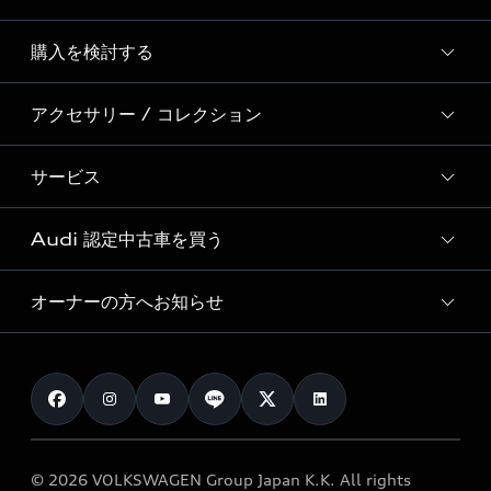
Story of Progress
購入を検討する
ディーラー検索
Audi Sport
新車在庫検索
アクセサリー / コレクション
モデル一覧
Formula 1®
試乗車・展示車検索
特別仕様モデル / 限定モデル
デジタルサービス
サービス
純正アクセサリー
見積り依頼
e-tronラインアップ
Audi exclusive
オンラインショップ
試乗予約
Audi 認定中古車を買う
サービス入庫予約
価格シミュレーション
Audi driving experience
Audi collection
サービスプログラム
車両比較
オーナーの方へお知らせ
Audi認定中古車
アウディナビアプリ
メンテナンス
ご購入サポート
Audi認定中古車検索
お知らせ
車検 / 定期点検
カタログ一覧
クオリティ
オーナー様向けキャンペーン
e-tronアフターサポート
保証
リコール関連情報
Audi Top Service紹介
© 2026 VOLKSWAGEN Group Japan K.K. All rights
メンテナンス