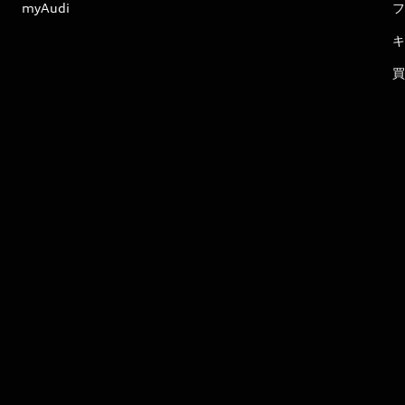
myAudi
フ
キ
買