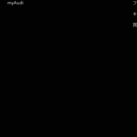
myAudi
フ
キ
買