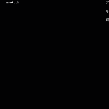
myAudi
フ
キ
買