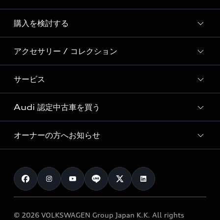
Story of Progress
購入を検討する
ディーラー検索
Audi Sport
新車在庫検索
アクセサリー / コレクション
モデル一覧
Formula 1®
試乗車・展示車検索
特別仕様モデル / 限定モデル
デジタルサービス
サービス
純正アクセサリー
見積り依頼
e-tronラインアップ
Audi exclusive
オンラインショップ
試乗予約
Audi 認定中古車を買う
サービス入庫予約
価格シミュレーション
Audi driving experience
Audi collection
サービスプログラム
車両比較
オーナーの方へお知らせ
Audi認定中古車
アウディナビアプリ
メンテナンス
ご購入サポート
Audi認定中古車検索
お知らせ
車検 / 定期点検
カタログ一覧
クオリティ
オーナー様向けキャンペーン
e-tronアフターサポート
保証
リコール関連情報
Audi Top Service紹介
© 2026 VOLKSWAGEN Group Japan K.K. All rights
メンテナンス