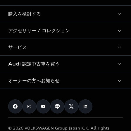
Story of Progress
購入を検討する
ディーラー検索
Audi Sport
新車在庫検索
アクセサリー / コレクション
モデル一覧
Formula 1®
試乗車・展示車検索
特別仕様モデル / 限定モデル
デジタルサービス
サービス
純正アクセサリー
見積り依頼
e-tronラインアップ
Audi exclusive
オンラインショップ
試乗予約
Audi 認定中古車を買う
サービス入庫予約
価格シミュレーション
Audi driving experience
Audi collection
サービスプログラム
車両比較
オーナーの方へお知らせ
Audi認定中古車
アウディナビアプリ
メンテナンス
ご購入サポート
Audi認定中古車検索
お知らせ
車検 / 定期点検
カタログ一覧
クオリティ
オーナー様向けキャンペーン
e-tronアフターサポート
保証
リコール関連情報
Audi Top Service紹介
© 2026 VOLKSWAGEN Group Japan K.K. All rights
メンテナンス