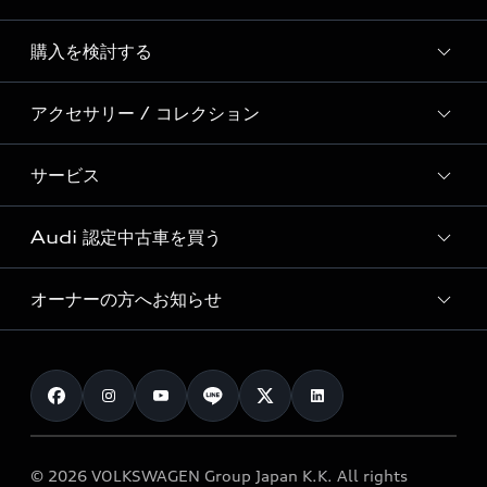
Story of Progress
購入を検討する
ディーラー検索
Audi Sport
新車在庫検索
アクセサリー / コレクション
モデル一覧
Formula 1®
試乗車・展示車検索
特別仕様モデル / 限定モデル
デジタルサービス
サービス
純正アクセサリー
見積り依頼
e-tronラインアップ
Audi exclusive
オンラインショップ
試乗予約
Audi 認定中古車を買う
サービス入庫予約
価格シミュレーション
Audi driving experience
Audi collection
サービスプログラム
車両比較
オーナーの方へお知らせ
Audi認定中古車
アウディナビアプリ
メンテナンス
ご購入サポート
Audi認定中古車検索
お知らせ
車検 / 定期点検
カタログ一覧
クオリティ
オーナー様向けキャンペーン
e-tronアフターサポート
保証
リコール関連情報
Audi Top Service紹介
© 2026 VOLKSWAGEN Group Japan K.K. All rights
メンテナンス