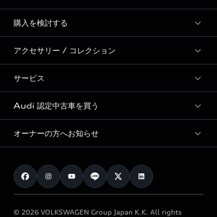
Story of Progress
購入を検討する
ディーラー検索
Audi Sport
新車在庫検索
アクセサリー / コレクション
モデル一覧
Formula 1®
試乗車・展示車検索
特別仕様モデル / 限定モデル
デジタルサービス
サービス
純正アクセサリー
見積り依頼
e-tronラインアップ
Audi exclusive
オンラインショップ
試乗予約
Audi 認定中古車を買う
サービス入庫予約
価格シミュレーション
Audi driving experience
Audi collection
サービスプログラム
車両比較
オーナーの方へお知らせ
Audi認定中古車
アウディナビアプリ
メンテナンス
ご購入サポート
Audi認定中古車検索
お知らせ
車検 / 定期点検
カタログ一覧
クオリティ
オーナー様向けキャンペーン
e-tronアフターサポート
保証
リコール関連情報
Audi Top Service紹介
© 2026 VOLKSWAGEN Group Japan K.K. All rights
メンテナンス