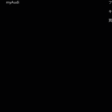
myAudi
フ
キ
買