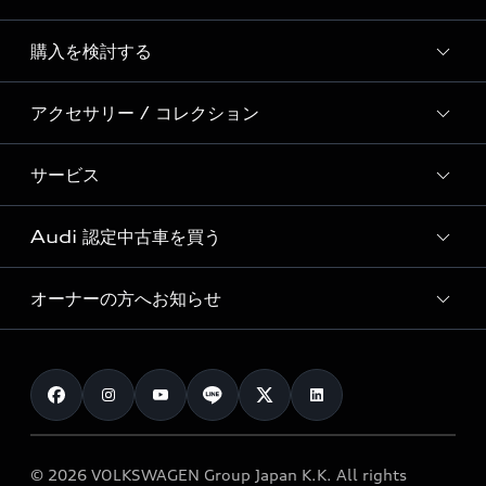
Story of Progress
購入を検討する
ディーラー検索
Audi Sport
新車在庫検索
アクセサリー / コレクション
モデル一覧
Formula 1®
試乗車・展示車検索
特別仕様モデル / 限定モデル
デジタルサービス
サービス
純正アクセサリー
見積り依頼
e-tronラインアップ
Audi exclusive
オンラインショップ
試乗予約
Audi 認定中古車を買う
サービス入庫予約
価格シミュレーション
Audi driving experience
Audi collection
サービスプログラム
車両比較
オーナーの方へお知らせ
Audi認定中古車
アウディナビアプリ
メンテナンス
ご購入サポート
Audi認定中古車検索
お知らせ
車検 / 定期点検
カタログ一覧
クオリティ
オーナー様向けキャンペーン
e-tronアフターサポート
保証
リコール関連情報
Audi Top Service紹介
© 2026 VOLKSWAGEN Group Japan K.K. All rights
メンテナンス