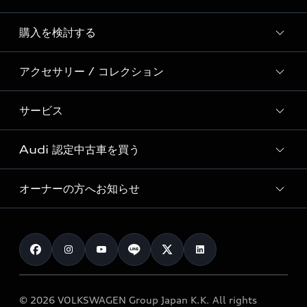
Story of Progress
購入を検討する
ディーラー検索
Audi Sport
新車在庫検索
アクセサリー / コレクション
モデル一覧
Formula 1®
試乗車・展示車検索
特別仕様モデル / 限定モデル
デジタルサービス
サービス
純正アクセサリー
見積り依頼
e-tronラインアップ
Audi exclusive
オンラインショップ
試乗予約
Audi 認定中古車を買う
サービス入庫予約
価格シミュレーション
Audi driving experience
Audi collection
サービスプログラム
車両比較
オーナーの方へお知らせ
Audi認定中古車
アウディナビアプリ
メンテナンス
ご購入サポート
Audi認定中古車検索
お知らせ
車検 / 定期点検
カタログ一覧
クオリティ
オーナー様向けキャンペーン
e-tronアフターサポート
保証
リコール関連情報
Audi Top Service紹介
© 2026 VOLKSWAGEN Group Japan K.K. All rights
メンテナンス