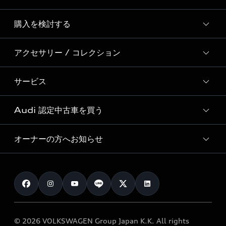
Story of Progress
購入を検討する
ディーラー検索
Audi Sport
新車在庫検索
アクセサリー / コレクション
モデル一覧
Formula 1®
試乗車・展示車検索
特別仕様モデル / 限定モデル
デジタルサービス
サービス
純正アクセサリー
見積り依頼
e-tronラインアップ
Audi exclusive
オンラインショップ
試乗予約
Audi 認定中古車を買う
サービス入庫予約
価格シミュレーション
Audi driving experience
Audi collection
サービスプログラム
車両比較
オーナーの方へお知らせ
Audi認定中古車
アウディナビアプリ
メンテナンス
ご購入サポート
Audi認定中古車検索
お知らせ
車検 / 定期点検
カタログ一覧
クオリティ
オーナー様向けキャンペーン
e-tronアフターサポート
保証
リコール関連情報
Audi Top Service紹介
© 2026 VOLKSWAGEN Group Japan K.K. All rights
メンテナンス