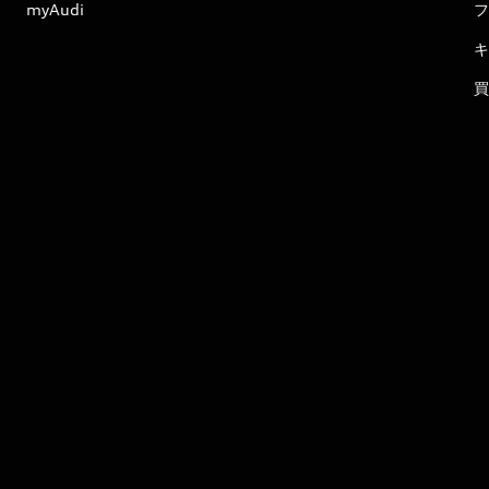
myAudi
フ
キ
買