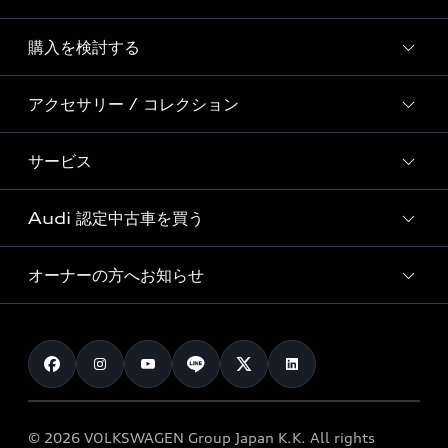
Story of Progress
購入を検討する
ディーラー検索
Audi Sport
新車在庫検索
アクセサリー / コレクション
モデル一覧
Formula 1®
試乗車・展示車検索
特別仕様モデル / 限定モデル
デジタルサービス
サービス
純正アクセサリー
見積り依頼
e-tronラインアップ
Audi exclusive
オンラインショップ
試乗予約
Audi 認定中古車を買う
サービス入庫予約
価格シミュレーション
Audi driving experience
Audi collection
サービスプログラム
車両比較
オーナーの方へお知らせ
Audi認定中古車
アウディナビアプリ
メンテナンス
ご購入サポート
Audi認定中古車検索
お知らせ
車検 / 定期点検
カタログ一覧
クオリティ
オーナー様向けキャンペーン
e-tronアフターサポート
保証
リコール関連情報
Audi Top Service紹介
© 2026 VOLKSWAGEN Group Japan K.K. All rights
メンテナンス