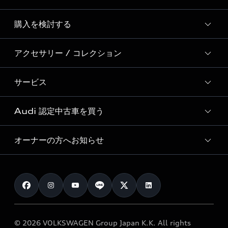
Story of Progress
購入を検討する
ディーラー検索
Audi Sport
新車在庫検索
アクセサリー / コレクション
モデル一覧
Formula 1®
試乗車・展示車検索
特別仕様モデル / 限定モデル
デジタルサービス
サービス
純正アクセサリー
見積り依頼
e-tronラインアップ
Audi exclusive
オンラインショップ
試乗予約
Audi 認定中古車を買う
サービス入庫予約
価格シミュレーション
Audi driving experience
Audi collection
サービスプログラム
車両比較
オーナーの方へお知らせ
Audi認定中古車
アウディナビアプリ
メンテナンス
ご購入サポート
Audi認定中古車検索
お知らせ
車検 / 定期点検
カタログ一覧
クオリティ
オーナー様向けキャンペーン
e-tronアフターサポート
保証
リコール関連情報
Audi Top Service紹介
© 2026 VOLKSWAGEN Group Japan K.K. All rights
メンテナンス