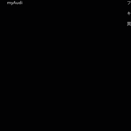
myAudi
フ
キ
買