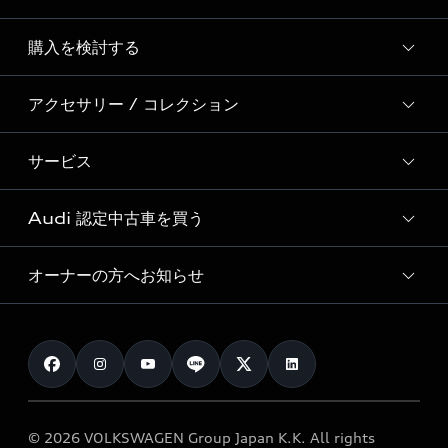
Story of Progress
購入を検討する
ディーラー検索
Audi Sport
新車在庫検索
アクセサリー / コレクション
モデル一覧
Formula 1®
試乗車・展示車検索
特別仕様モデル / 限定モデル
デジタルサービス
サービス
純正アクセサリー
見積り依頼
e-tronラインアップ
Audi exclusive
オンラインショップ
試乗予約
Audi 認定中古車を買う
サービス入庫予約
価格シミュレーション
Audi driving experience
Audi collection
サービスプログラム
車両比較
オーナーの方へお知らせ
Audi認定中古車
アウディナビアプリ
メンテナンス
ご購入サポート
Audi認定中古車検索
お知らせ
車検 / 定期点検
カタログ一覧
クオリティ
オーナー様向けキャンペーン
e-tronアフターサポート
保証
リコール関連情報
Audi Top Service紹介
© 2026 VOLKSWAGEN Group Japan K.K. All rights
メンテナンス