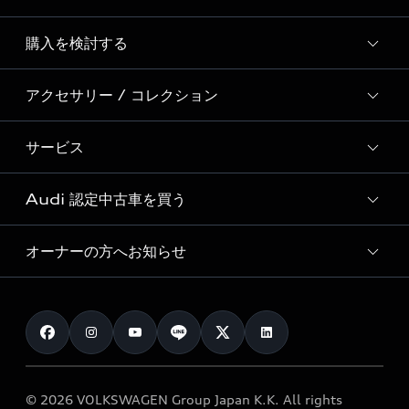
Story of Progress
購入を検討する
ディーラー検索
Audi Sport
新車在庫検索
アクセサリー / コレクション
モデル一覧
Formula 1®
試乗車・展示車検索
特別仕様モデル / 限定モデル
デジタルサービス
サービス
純正アクセサリー
見積り依頼
e-tronラインアップ
Audi exclusive
オンラインショップ
試乗予約
Audi 認定中古車を買う
サービス入庫予約
価格シミュレーション
Audi driving experience
Audi collection
サービスプログラム
車両比較
オーナーの方へお知らせ
Audi認定中古車
アウディナビアプリ
メンテナンス
ご購入サポート
Audi認定中古車検索
お知らせ
車検 / 定期点検
カタログ一覧
クオリティ
オーナー様向けキャンペーン
e-tronアフターサポート
保証
リコール関連情報
Audi Top Service紹介
© 2026 VOLKSWAGEN Group Japan K.K. All rights
メンテナンス