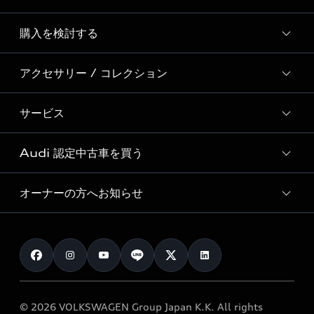
Story of Progress
購入を検討する
ディーラー検索
Audi Sport
新車在庫検索
アクセサリー / コレクション
モデル一覧
Formula 1®
試乗車・展示車検索
特別仕様モデル / 限定モデル
デジタルサービス
サービス
純正アクセサリー
見積り依頼
e-tronラインアップ
Audi exclusive
オンラインショップ
試乗予約
Audi 認定中古車を買う
サービス入庫予約
価格シミュレーション
Audi driving experience
Audi collection
サービスプログラム
車両比較
オーナーの方へお知らせ
Audi認定中古車
アウディナビアプリ
メンテナンス
ご購入サポート
Audi認定中古車検索
お知らせ
車検 / 定期点検
カタログ一覧
クオリティ
オーナー様向けキャンペーン
e-tronアフターサポート
保証
リコール関連情報
Audi Top Service紹介
© 2026 VOLKSWAGEN Group Japan K.K. All rights
メンテナンス