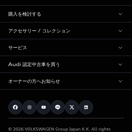
Story of Progress
購入を検討する
ディーラー検索
Audi Sport
新車在庫検索
アクセサリー / コレクション
モデル一覧
Formula 1®
試乗車・展示車検索
特別仕様モデル / 限定モデル
デジタルサービス
サービス
純正アクセサリー
見積り依頼
e-tronラインアップ
Audi exclusive
オンラインショップ
試乗予約
Audi 認定中古車を買う
サービス入庫予約
価格シミュレーション
Audi driving experience
Audi collection
サービスプログラム
車両比較
オーナーの方へお知らせ
Audi認定中古車
アウディナビアプリ
メンテナンス
ご購入サポート
Audi認定中古車検索
お知らせ
車検 / 定期点検
カタログ一覧
クオリティ
オーナー様向けキャンペーン
e-tronアフターサポート
保証
リコール関連情報
Audi Top Service紹介
© 2026 VOLKSWAGEN Group Japan K.K. All rights
メンテナンス