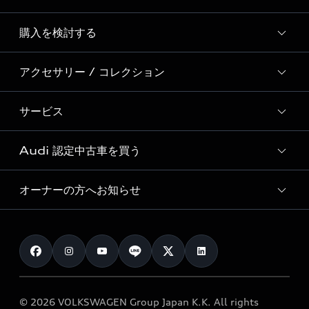
Story of Progress
購入を検討する
ディーラー検索
Audi Sport
新車在庫検索
アクセサリー / コレクション
モデル一覧
Formula 1®
試乗車・展示車検索
特別仕様モデル / 限定モデル
デジタルサービス
サービス
純正アクセサリー
見積り依頼
e-tronラインアップ
Audi exclusive
オンラインショップ
試乗予約
Audi 認定中古車を買う
サービス入庫予約
価格シミュレーション
Audi driving experience
Audi collection
サービスプログラム
車両比較
オーナーの方へお知らせ
Audi認定中古車
アウディナビアプリ
メンテナンス
ご購入サポート
Audi認定中古車検索
お知らせ
車検 / 定期点検
カタログ一覧
クオリティ
オーナー様向けキャンペーン
e-tronアフターサポート
保証
リコール関連情報
Audi Top Service紹介
© 2026 VOLKSWAGEN Group Japan K.K. All rights
メンテナンス