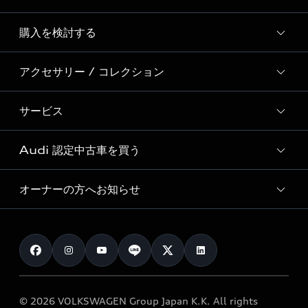
Story of Progress
購入を検討する
ディーラー検索
Audi Sport
新車在庫検索
アクセサリー / コレクション
モデル一覧
Formula 1®
試乗車・展示車検索
特別仕様モデル / 限定モデル
デジタルサービス
サービス
純正アクセサリー
見積り依頼
e-tronラインアップ
Audi exclusive
オンラインショップ
試乗予約
Audi 認定中古車を買う
サービス入庫予約
価格シミュレーション
Audi driving experience
Audi collection
サービスプログラム
車両比較
オーナーの方へお知らせ
Audi認定中古車
アウディナビアプリ
メンテナンス
ご購入サポート
Audi認定中古車検索
お知らせ
車検 / 定期点検
カタログ一覧
クオリティ
オーナー様向けキャンペーン
e-tronアフターサポート
保証
リコール関連情報
Audi Top Service紹介
© 2026 VOLKSWAGEN Group Japan K.K. All rights
メンテナンス