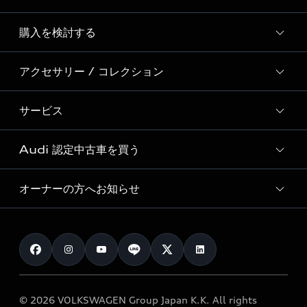
Story of Progress
購入を検討する
ディーラー検索
Audi Sport
新車在庫検索
アクセサリー / コレクション
モデル一覧
Formula 1®
試乗車・展示車検索
特別仕様モデル / 限定モデル
デジタルサービス
サービス
純正アクセサリー
見積もり依頼
e-tronラインアップ
Audi exclusive
オンラインショップ
試乗予約
Audi 認定中古車を買う
サービス入庫予約
価格シミュレーション
Audi driving experience
Audi collection
サービスプログラム
車両比較
オーナーの方へお知らせ
Audi認定中古車
アウディナビアプリ
メンテナンス
ご購入サポート
Audi認定中古車検索
お知らせ
車検 / 定期点検
カタログ一覧
クオリティ
オーナー様向けキャンペーン
e-tronアフターサポート
保証
リコール関連情報
Audi Top Service紹介
© 2026 VOLKSWAGEN Group Japan K.K. All rights
メンテナンス