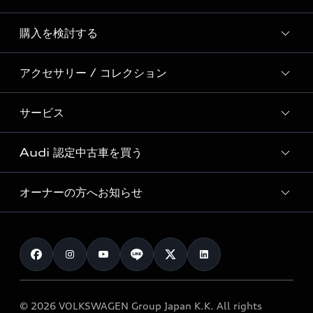
Story of Progress
購入を検討する
ディーラー検索
Audi Sport
新車在庫検索
アクセサリー / コレクション
モデル一覧
Formula 1®
試乗車・展示車検索
特別仕様モデル / 限定モデル
デジタルサービス
サービス
純正アクセサリー
見積り依頼
e-tronラインアップ
Audi exclusive
オンラインショップ
試乗予約
Audi 認定中古車を買う
サービス入庫予約
価格シミュレーション
Audi driving experience
Audi collection
サービスプログラム
車両比較
オーナーの方へお知らせ
Audi認定中古車
アウディナビアプリ
メンテナンス
ご購入サポート
Audi認定中古車検索
お知らせ
車検 / 定期点検
カタログ一覧
クオリティ
オーナー様向けキャンペーン
e-tronアフターサポート
保証
リコール関連情報
Audi Top Service紹介
© 2026 VOLKSWAGEN Group Japan K.K. All rights
メンテナンス