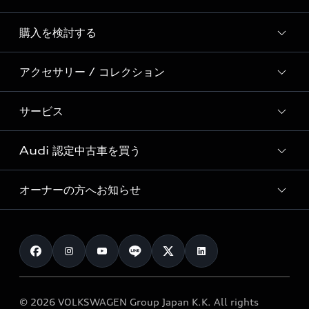
Story of Progress
購入を検討する
ディーラー検索
Audi Sport
新車在庫検索
アクセサリー / コレクション
モデル一覧
Formula 1®
試乗車・展示車検索
特別仕様モデル / 限定モデル
デジタルサービス
サービス
純正アクセサリー
見積もり依頼
e-tronラインアップ
Audi exclusive
オンラインショップ
試乗予約
Audi 認定中古車を買う
サービス入庫予約
価格シミュレーション
Audi driving experience
Audi collection
サービスプログラム
車両比較
オーナーの方へお知らせ
Audi認定中古車
アウディナビアプリ
メンテナンス
ご購入サポート
Audi認定中古車検索
お知らせ
車検 / 定期点検
カタログ一覧
クオリティ
オーナー様向けキャンペーン
e-tronアフターサポート
保証
リコール関連情報
Audi Top Service紹介
© 2026 VOLKSWAGEN Group Japan K.K. All rights
メンテナンス