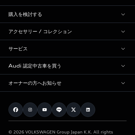
Story of Progress
購入を検討する
ディーラー検索
Audi Sport
新車在庫検索
アクセサリー / コレクション
モデル一覧
Formula 1®
試乗車・展示車検索
特別仕様モデル / 限定モデル
デジタルサービス
サービス
純正アクセサリー
見積り依頼
e-tronラインアップ
Audi exclusive
オンラインショップ
試乗予約
Audi 認定中古車を買う
サービス入庫予約
価格シミュレーション
Audi driving experience
Audi collection
サービスプログラム
車両比較
オーナーの方へお知らせ
Audi認定中古車
アウディナビアプリ
メンテナンス
ご購入サポート
Audi認定中古車検索
お知らせ
車検 / 定期点検
カタログ一覧
クオリティ
オーナー様向けキャンペーン
e-tronアフターサポート
保証
リコール関連情報
Audi Top Service紹介
© 2026 VOLKSWAGEN Group Japan K.K. All rights
メンテナンス